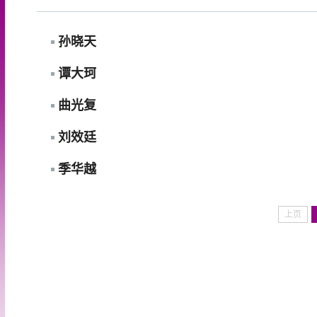
孙晓天
谭大珂
曲光复
刘效廷
季华越
上页